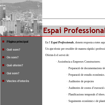
En l'
Espai Professionals
, donem resposta a totes aq
Un ajut tècnic per resoldre de manera ràpida i professi
Oferint-li el servei de:
·
Assistència a Empreses Constructores:
·
Preparació de documentacions tèc
·
Preparació de estudis econòmics.
·
Auditories de projectes
·
Auditories de costos d’execució 
·
Planificacions temporals d’obres
·
Seguiments econòmics i de planif