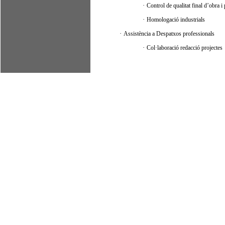
·
Control de qualitat final d’obra i
·
Homologació industrials
·
Assistència a Despatxos professionals
·
Col·laboració redacció projectes